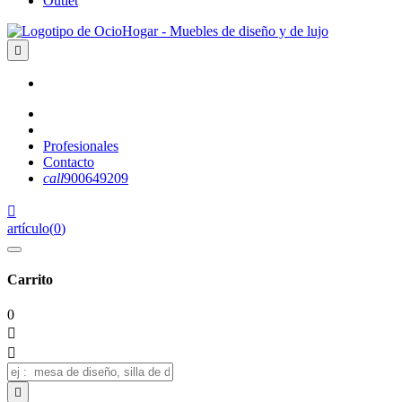
Outlet

Profesionales
Contacto
call
900649209

artículo
(
0
)
Carrito
0


