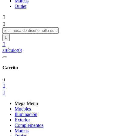
Marcas
Outlet




artículo
(
0
)
Carrito
0


Mega Menu
Muebles
Iluminación
Exterior
Complementos
Marcas