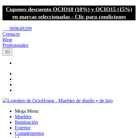
Cupones descuento OCIO10 (10%) y OCIO15 (15%)
en marcas seleccionadas - Clic para condiciones
call
900649209
Contacto
Blog
Profesionales


Mega Menu
Muebles
Iluminación
Exterior
Complementos