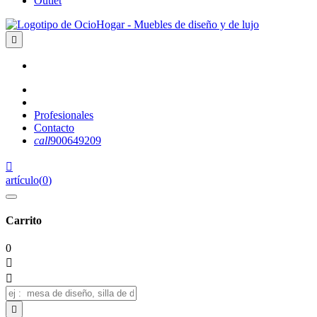
Outlet

Profesionales
Contacto
call
900649209

artículo
(
0
)
Carrito
0


