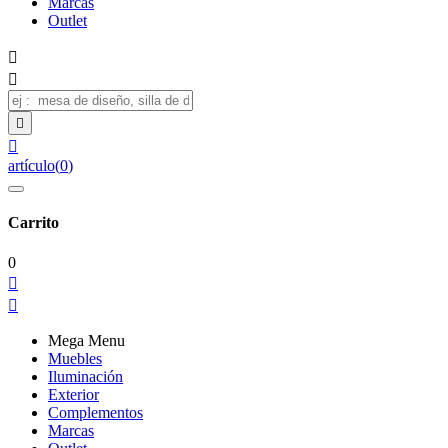
Marcas
Outlet




artículo
(
0
)
Carrito
0


Mega Menu
Muebles
Iluminación
Exterior
Complementos
Marcas