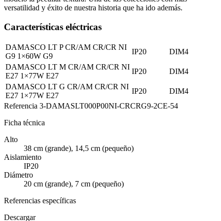
versatilidad y éxito de nuestra historia que ha ido además.
Características eléctricas
DAMASCO LT P CR/AM CR/CR NI
IP20
DIM4
G9 1×60W G9
DAMASCO LT M CR/AM CR/CR NI
IP20
DIM4
E27 1×77W E27
DAMASCO LT G CR/AM CR/CR NI
IP20
DIM4
E27 1×77W E27
Referencia
3-DAMASLT000P00NI-CRCRG9-2CE-54
Ficha técnica
Alto
38 cm (grande), 14,5 cm (pequeño)
Aislamiento
IP20
Diámetro
20 cm (grande), 7 cm (pequeño)
Referencias específicas
Descargar