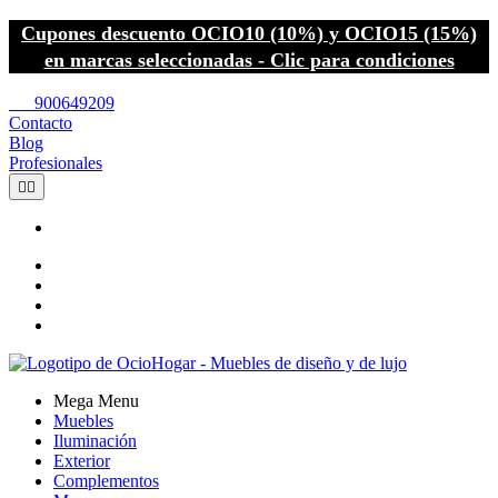
Cupones descuento OCIO10 (10%) y OCIO15 (15%)
en marcas seleccionadas - Clic para condiciones
call
900649209
Contacto
Blog
Profesionales


Mega Menu
Muebles
Iluminación
Exterior
Complementos