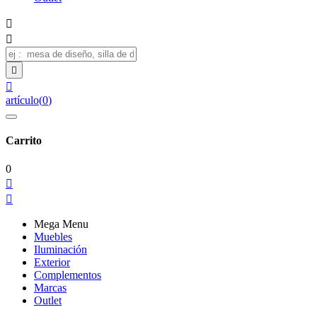




artículo
(
0
)
Carrito
0


Mega Menu
Muebles
Iluminación
Exterior
Complementos
Marcas
Outlet