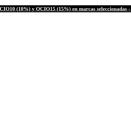
CIO10 (10%) y OCIO15 (15%) en marcas seleccionadas - C