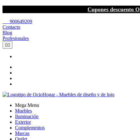
Cupones descuento O
call
900649209
Contacto
Blog
Profesionales


Mega Menu
Muebles
Iluminación
Exterior
Complementos
Marcas
Outlet