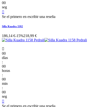
00
seg

Se el primero en escribir una reseña
Silla Kuadra 1102
186,14 €
-15%
218,99 €

00
días
:
00
horas
:
00
min
:
00
seg

Se el primero en escribir una reseña