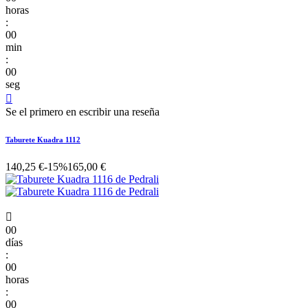
horas
:
00
min
:
00
seg

Se el primero en escribir una reseña
Taburete Kuadra 1112
140,25 €
-15%
165,00 €

00
días
:
00
horas
:
00