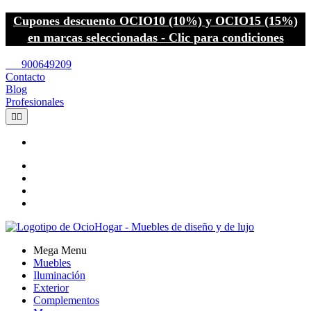
Cupones descuento OCIO10 (10%) y OCIO15 (15%)
en marcas seleccionadas - Clic para condiciones
call
900649209
Contacto
Blog
Profesionales


Mega Menu
Muebles
Iluminación
Exterior
Complementos