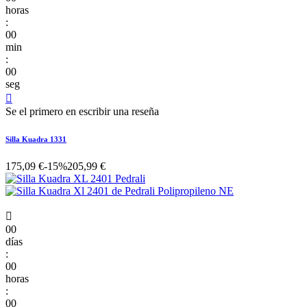
horas
:
00
min
:
00
seg

Se el primero en escribir una reseña
Silla Kuadra 1331
175,09 €
-15%
205,99 €

00
días
:
00
horas
:
00