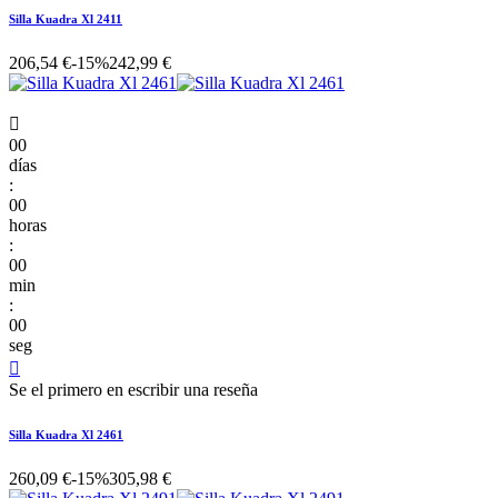
Silla Kuadra Xl 2411
206,54 €
-15%
242,99 €

00
días
:
00
horas
:
00
min
:
00
seg

Se el primero en escribir una reseña
Silla Kuadra Xl 2461
260,09 €
-15%
305,98 €