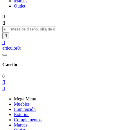
Marcas
Outlet




artículo
(
0
)
Carrito
0


Mega Menu
Muebles
Iluminación
Exterior
Complementos
Marcas