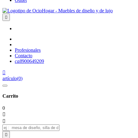
Outlet

Profesionales
Contacto
call
900649209

artículo
(
0
)
Carrito
0


