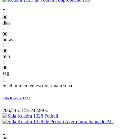

00
días
:
00
horas
:
00
min
:
00
seg

Se el primero en escribir una reseña
Silla Kuadra 1321
206,54 €
-15%
242,99 €

00