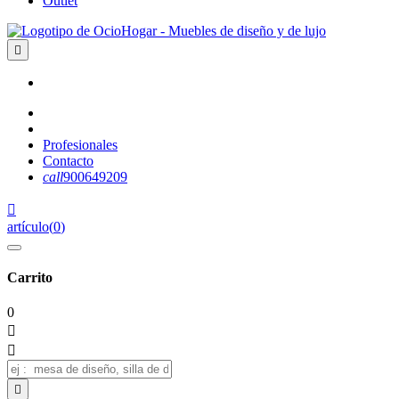
Outlet

Profesionales
Contacto
call
900649209

artículo
(
0
)
Carrito
0


