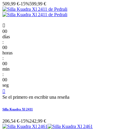
509,99 €
-15%
599,99 €

00
días
:
00
horas
:
00
min
:
00
seg

Se el primero en escribir una reseña
Silla Kuadra Xl 2411
206,54 €
-15%
242,99 €