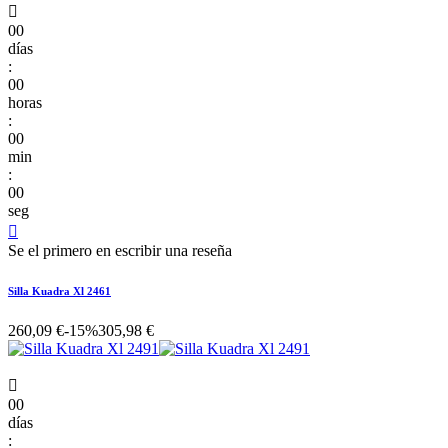

00
días
:
00
horas
:
00
min
:
00
seg

Se el primero en escribir una reseña
Silla Kuadra Xl 2461
260,09 €
-15%
305,98 €

00
días
: