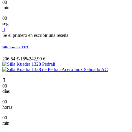
00
min
:
00
seg

Se el primero en escribir una reseña
Silla Kuadra 1321
206,54 €
-15%
242,99 €

00
días
:
00
horas
:
00
min
: