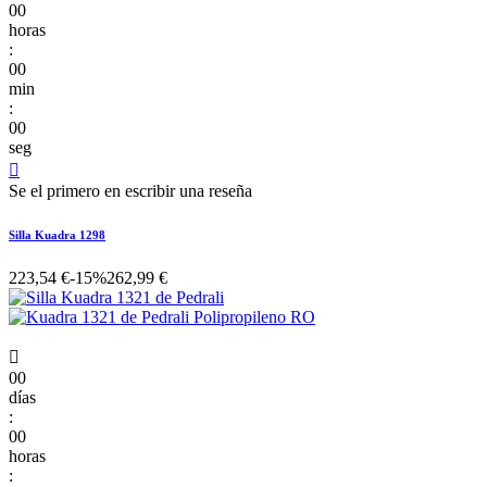
00
horas
:
00
min
:
00
seg

Se el primero en escribir una reseña
Silla Kuadra 1298
223,54 €
-15%
262,99 €

00
días
:
00
horas
: