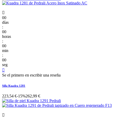

00
días
:
00
horas
:
00
min
:
00
seg

Se el primero en escribir una reseña
Silla Kuadra 1281
223,54 €
-15%
262,99 €
