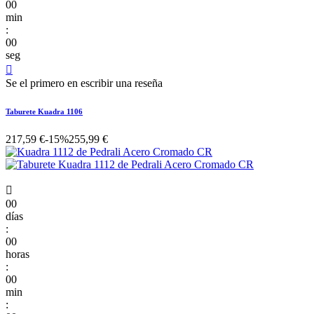
00
min
:
00
seg

Se el primero en escribir una reseña
Taburete Kuadra 1106
217,59 €
-15%
255,99 €

00
días
:
00
horas
:
00
min
: