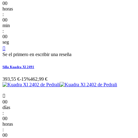
00
horas
:
00
min
:
00
seg

Se el primero en escribir una reseña
Silla Kuadra Xl 2491
393,55 €
-15%
462,99 €

00
días
:
00
horas
:
00