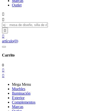
Marcas
Outlet




artículo
(
0
)
Carrito
0


Mega Menu
Muebles
Iluminación
Exterior
Complementos
Marcas