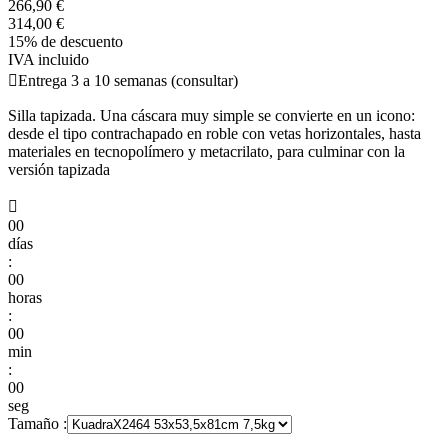
266,90 €
314,00 €
15% de descuento
IVA incluido

Entrega 3 a 10 semanas (consultar)
Silla tapizada. Una cáscara muy simple se convierte en un icono:
desde el tipo contrachapado en roble con vetas horizontales, hasta
materiales en tecnopolímero y metacrilato, para culminar con la
versión tapizada

00
días
:
00
horas
:
00
min
:
00
seg
Tamaño :