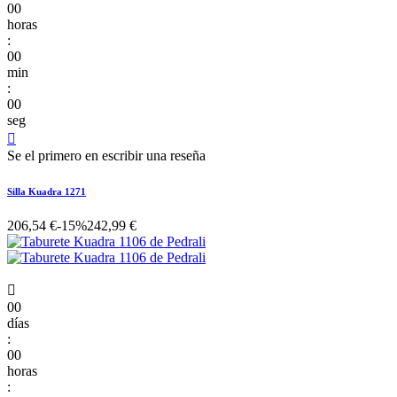
00
horas
:
00
min
:
00
seg

Se el primero en escribir una reseña
Silla Kuadra 1271
206,54 €
-15%
242,99 €

00
días
:
00
horas
: