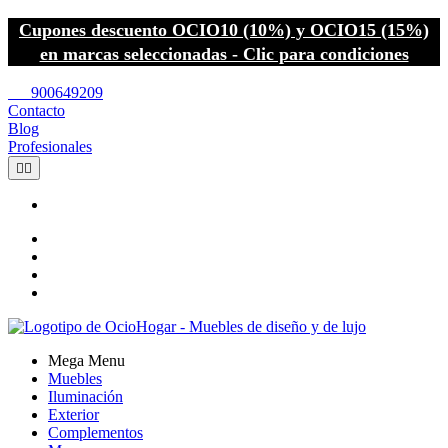
Cupones descuento OCIO10 (10%) y OCIO15 (15%)
en marcas seleccionadas - Clic para condiciones
call
900649209
Contacto
Blog
Profesionales


Mega Menu
Muebles
Iluminación
Exterior
Complementos