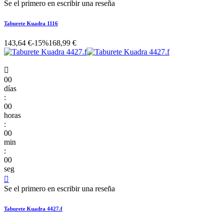
Se el primero en escribir una reseña
Taburete Kuadra 1116
143,64 €
-15%
168,99 €

00
días
:
00
horas
:
00
min
:
00
seg

Se el primero en escribir una reseña
Taburete Kuadra 4427.f