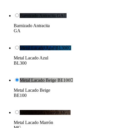
Barnizado Antracita GA

Barnizado Antracita
GA
Metal Lacado Azul BL300

Metal Lacado Azul
BL300
Metal Lacado Beige BE100

Metal Lacado Beige
BE100
Metal Lacado Marrón MG

Metal Lacado Marrón
MG