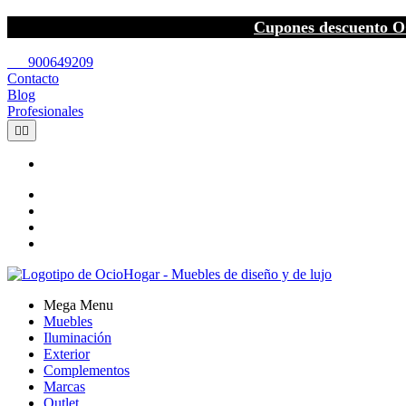
Cupones descuento O
call
900649209
Contacto
Blog
Profesionales


Mega Menu
Muebles
Iluminación
Exterior
Complementos
Marcas
Outlet