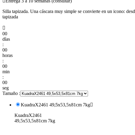

Entrega 3 a 10 semanas (consultar)
Silla tapizada. Una cáscara muy simple se convierte en un icono: desde
tapizada

00
días
:
00
horas
:
00
min
:
00
seg
Tamaño :
KuadraX2461 49,5x53,5x81cm 7kg

KuadraX2461
49,5x53,5x81cm 7kg