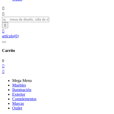




artículo
(
0
)
Carrito
0


Mega Menu
Muebles
Iluminación
Exterior
Complementos
Marcas
Outlet