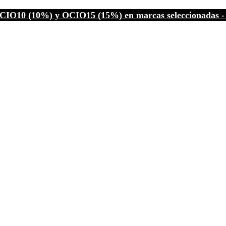
CIO10 (10%) y OCIO15 (15%) en marcas seleccionadas - C