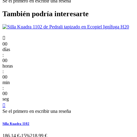
Se el primero en escribir una reseña
También podría interesarte

00
días
:
00
horas
:
00
min
:
00
seg

Se el primero en escribir una reseña
Silla Kuadra 1102
186,14 €
-15%
218,99 €