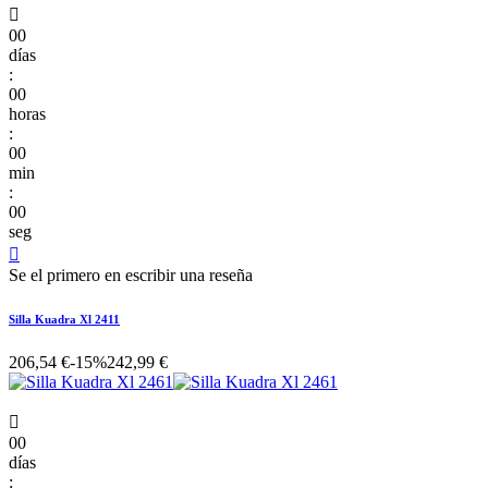

00
días
:
00
horas
:
00
min
:
00
seg

Se el primero en escribir una reseña
Silla Kuadra Xl 2411
206,54 €
-15%
242,99 €

00
días
: