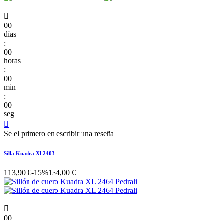

00
días
:
00
horas
:
00
min
:
00
seg

Se el primero en escribir una reseña
Silla Kuadra Xl 2403
113,90 €
-15%
134,00 €

00