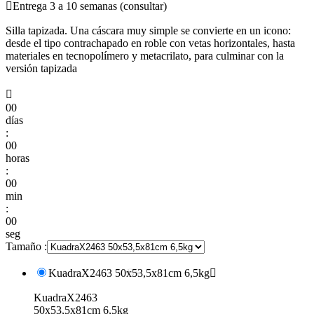

Entrega 3 a 10 semanas (consultar)
Silla tapizada. Una cáscara muy simple se convierte en un icono:
desde el tipo contrachapado en roble con vetas horizontales, hasta
materiales en tecnopolímero y metacrilato, para culminar con la
versión tapizada

00
días
:
00
horas
:
00
min
:
00
seg
Tamaño :
KuadraX2463 50x53,5x81cm 6,5kg

KuadraX2463
50x53,5x81cm 6,5kg