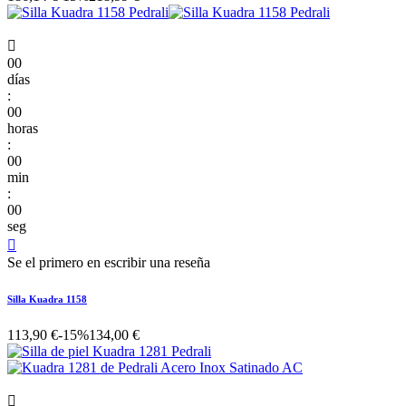

00
días
:
00
horas
:
00
min
:
00
seg

Se el primero en escribir una reseña
Silla Kuadra 1158
113,90 €
-15%
134,00 €
