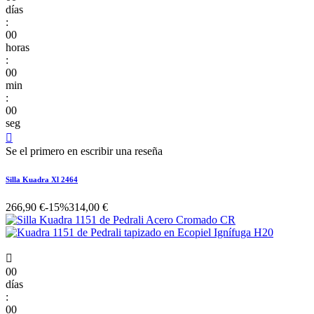
días
:
00
horas
:
00
min
:
00
seg

Se el primero en escribir una reseña
Silla Kuadra Xl 2464
266,90 €
-15%
314,00 €

00
días
:
00