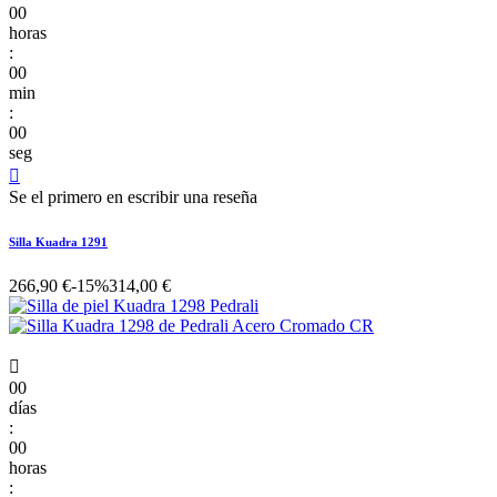
00
horas
:
00
min
:
00
seg

Se el primero en escribir una reseña
Silla Kuadra 1291
266,90 €
-15%
314,00 €

00
días
:
00
horas
: