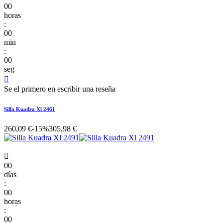
00
horas
:
00
min
:
00
seg

Se el primero en escribir una reseña
Silla Kuadra Xl 2461
260,09 €
-15%
305,98 €

00
días
:
00
horas
:
00