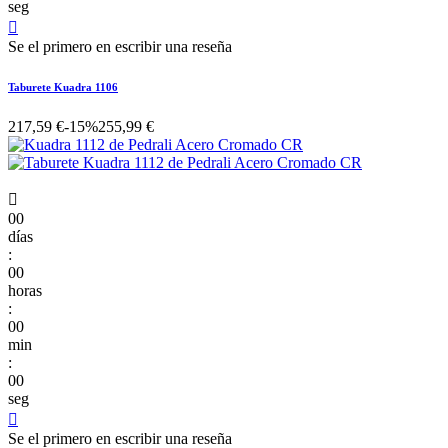
seg

Se el primero en escribir una reseña
Taburete Kuadra 1106
217,59 €
-15%
255,99 €

00
días
:
00
horas
:
00
min
:
00
seg

Se el primero en escribir una reseña