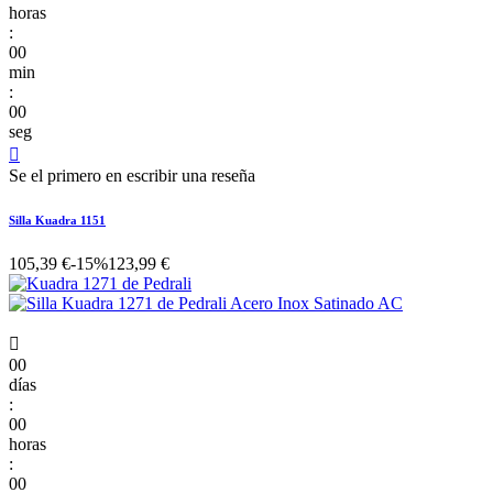
horas
:
00
min
:
00
seg

Se el primero en escribir una reseña
Silla Kuadra 1151
105,39 €
-15%
123,99 €

00
días
:
00
horas
:
00