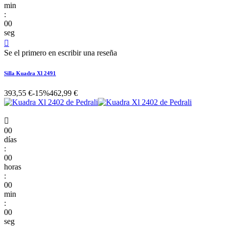
min
:
00
seg

Se el primero en escribir una reseña
Silla Kuadra Xl 2491
393,55 €
-15%
462,99 €

00
días
:
00
horas
:
00
min
:
00
seg