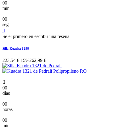
00
min
:
00
seg

Se el primero en escribir una reseña
Silla Kuadra 1298
223,54 €
-15%
262,99 €

00
días
:
00
horas
:
00
min
: