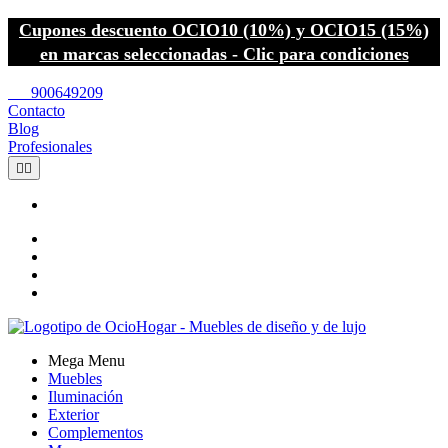
Cupones descuento OCIO10 (10%) y OCIO15 (15%)
en marcas seleccionadas - Clic para condiciones
call
900649209
Contacto
Blog
Profesionales


Mega Menu
Muebles
Iluminación
Exterior
Complementos