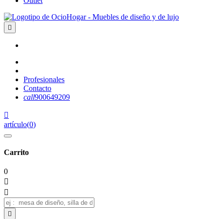
Outlet

Profesionales
Contacto
call
900649209

artículo
(
0
)
Carrito
0


