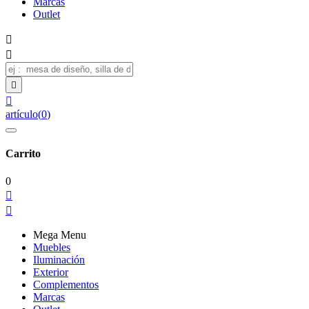
Marcas
Outlet




artículo
(
0
)
Carrito
0


Mega Menu
Muebles
Iluminación
Exterior
Complementos
Marcas