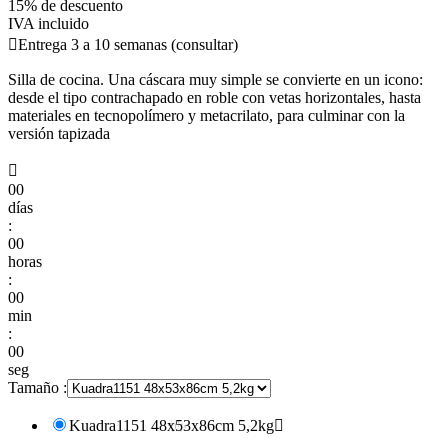
15% de descuento
IVA incluido

Entrega 3 a 10 semanas (consultar)
Silla de cocina. Una cáscara muy simple se convierte en un icono:
desde el tipo contrachapado en roble con vetas horizontales, hasta
materiales en tecnopolímero y metacrilato, para culminar con la
versión tapizada

00
días
:
00
horas
:
00
min
:
00
seg
Tamaño :
Kuadra1151 48x53x86cm 5,2kg
