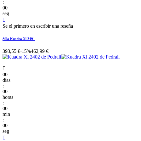
:
00
seg

Se el primero en escribir una reseña
Silla Kuadra Xl 2491
393,55 €
-15%
462,99 €

00
días
:
00
horas
:
00
min
:
00
seg
