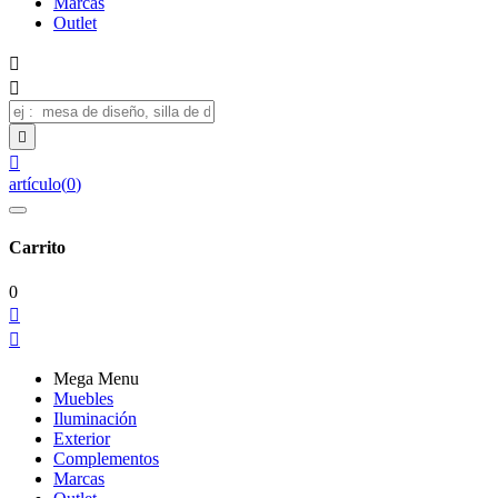
Marcas
Outlet




artículo
(
0
)
Carrito
0


Mega Menu
Muebles
Iluminación
Exterior
Complementos
Marcas