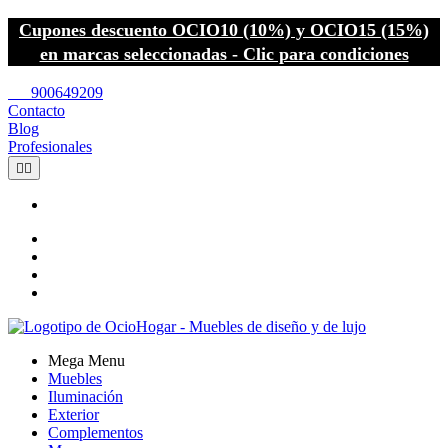
Cupones descuento OCIO10 (10%) y OCIO15 (15%)
en marcas seleccionadas - Clic para condiciones
call
900649209
Contacto
Blog
Profesionales


Mega Menu
Muebles
Iluminación
Exterior
Complementos