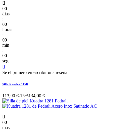

00
días
:
00
horas
:
00
min
:
00
seg

Se el primero en escribir una reseña
Silla Kuadra 1158
113,90 €
-15%
134,00 €

00
días