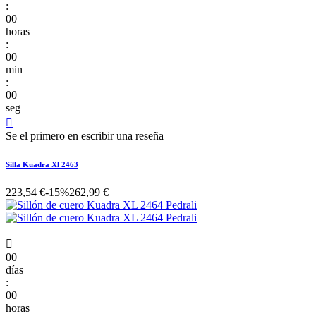
:
00
horas
:
00
min
:
00
seg

Se el primero en escribir una reseña
Silla Kuadra Xl 2463
223,54 €
-15%
262,99 €

00
días
:
00
horas