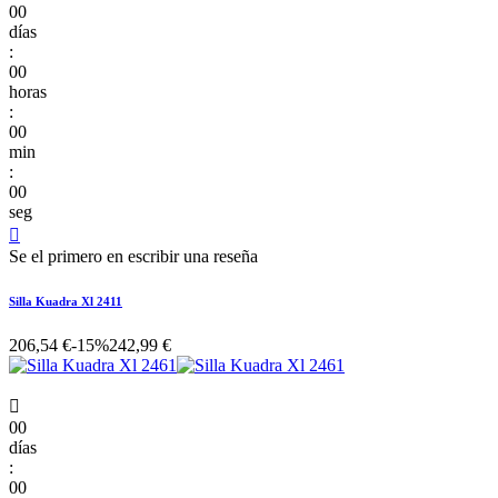
00
días
:
00
horas
:
00
min
:
00
seg

Se el primero en escribir una reseña
Silla Kuadra Xl 2411
206,54 €
-15%
242,99 €

00
días
:
00