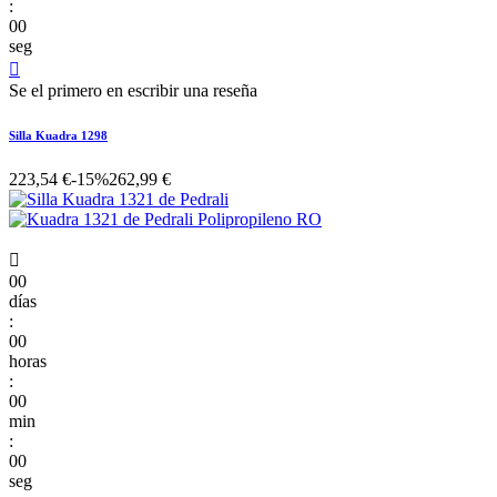
:
00
seg

Se el primero en escribir una reseña
Silla Kuadra 1298
223,54 €
-15%
262,99 €

00
días
:
00
horas
:
00
min
:
00
seg