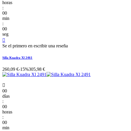
horas
:
00
min
:
00
seg

Se el primero en escribir una reseña
Silla Kuadra Xl 2461
260,09 €
-15%
305,98 €

00
días
:
00
horas
:
00
min