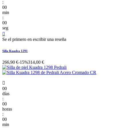
:
00
min
:
00
seg

Se el primero en escribir una reseña
Silla Kuadra 1291
266,90 €
-15%
314,00 €

00
días
:
00
horas
:
00
min