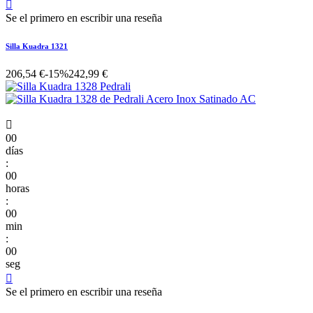

Se el primero en escribir una reseña
Silla Kuadra 1321
206,54 €
-15%
242,99 €

00
días
:
00
horas
:
00
min
:
00
seg

Se el primero en escribir una reseña