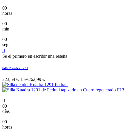
:
00
horas
:
00
min
:
00
seg

Se el primero en escribir una reseña
Silla Kuadra 1281
223,54 €
-15%
262,99 €

00
días
:
00
horas