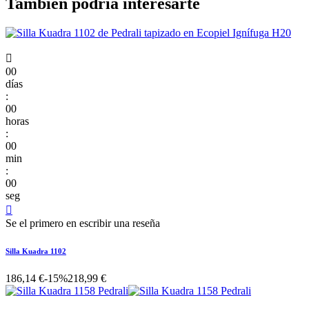
También podría interesarte

00
días
:
00
horas
:
00
min
:
00
seg

Se el primero en escribir una reseña
Silla Kuadra 1102
186,14 €
-15%
218,99 €