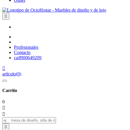
Outlet

Profesionales
Contacto
call
900649209

artículo
(
0
)
Carrito
0


