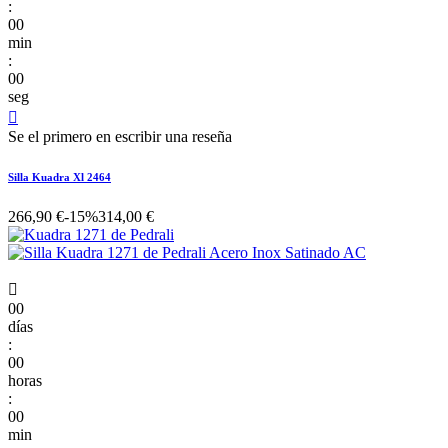
:
00
min
:
00
seg

Se el primero en escribir una reseña
Silla Kuadra Xl 2464
266,90 €
-15%
314,00 €

00
días
:
00
horas
:
00
min