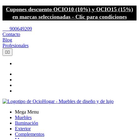
Cupones descuento OCIO10 (10%) y OCIO15 (15%)
en marcas seleccionadas - Clic para condiciones
call
900649209
Contacto
Blog
Profesionales


Mega Menu
Muebles
Iluminación
Exterior
Complementos