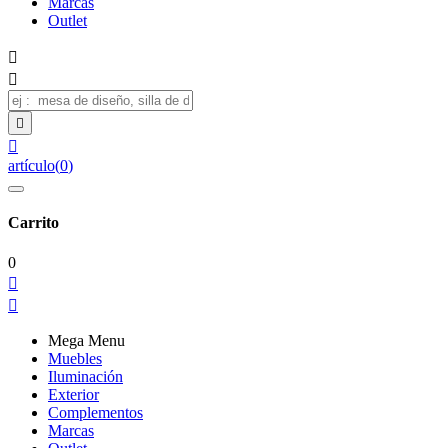
Marcas
Outlet




artículo
(
0
)
Carrito
0


Mega Menu
Muebles
Iluminación
Exterior
Complementos
Marcas