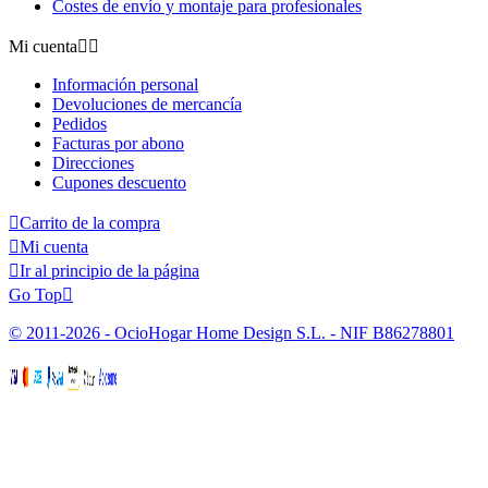
Costes de envío y montaje para profesionales
Mi cuenta


Información personal
Devoluciones de mercancía
Pedidos
Facturas por abono
Direcciones
Cupones descuento

Carrito de la compra

Mi cuenta

Ir al principio de la página
Go Top

© 2011-2026 - OcioHogar Home Design S.L. - NIF B86278801