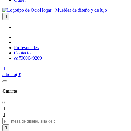
Outlet

Profesionales
Contacto
call
900649209

artículo
(
0
)
Carrito
0


