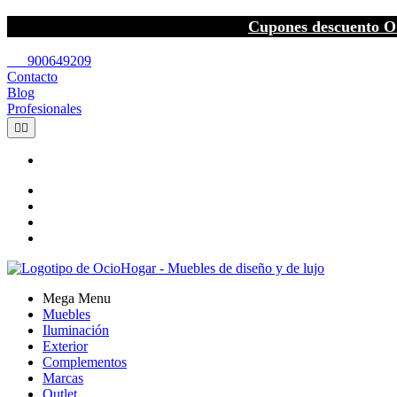
Cupones descuento O
call
900649209
Contacto
Blog
Profesionales


Mega Menu
Muebles
Iluminación
Exterior
Complementos
Marcas
Outlet