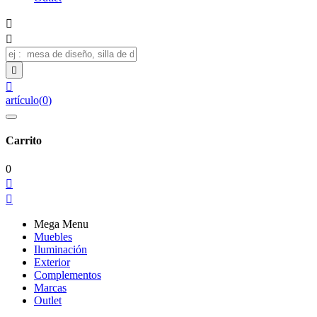




artículo
(
0
)
Carrito
0


Mega Menu
Muebles
Iluminación
Exterior
Complementos
Marcas
Outlet