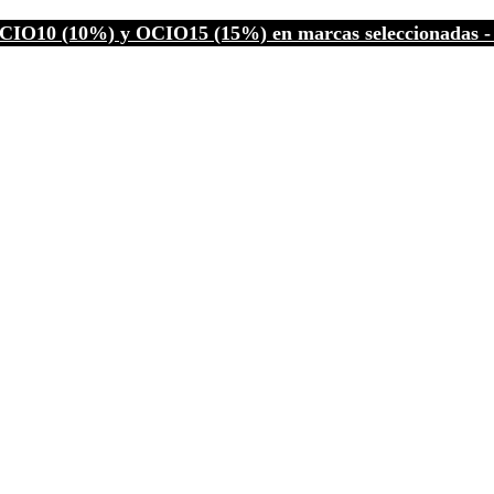
CIO10 (10%) y OCIO15 (15%) en marcas seleccionadas - C