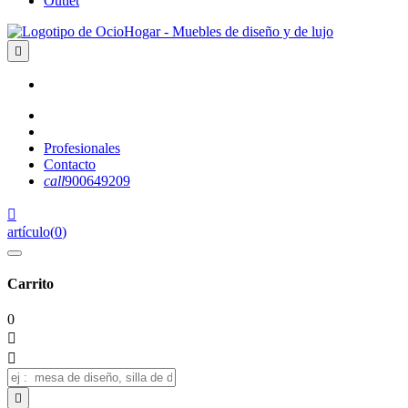
Outlet

Profesionales
Contacto
call
900649209

artículo
(
0
)
Carrito
0


