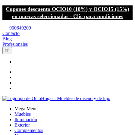
Cupones descuento OCIO10 (10%) y OCIO15 (15%)
en marcas seleccionadas - Clic para condiciones
call
900649209
Contacto
Blog
Profesionales


Mega Menu
Muebles
Iluminación
Exterior
Complementos