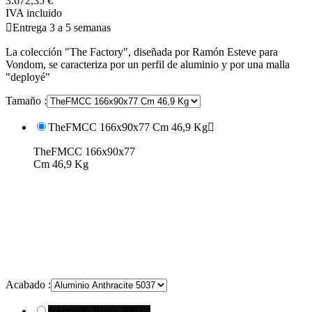
3.672,35 €
IVA incluido

Entrega 3 a 5 semanas
La colección "The Factory", diseñada por Ramón Esteve para
Vondom, se caracteriza por un perfil de aluminio y por una malla
"deployé"
Tamaño :
TheFMCC 166x90x77 Cm 46,9 Kg

TheFMCC 166x90x77
Cm 46,9 Kg
Acabado :
Aluminio Black 5002
