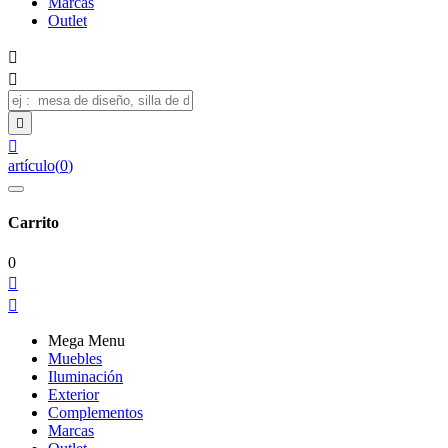
Marcas
Outlet




artículo
(
0
)
Carrito
0


Mega Menu
Muebles
Iluminación
Exterior
Complementos
Marcas