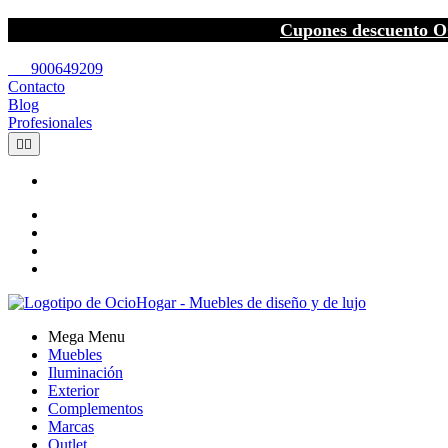
Cupones descuento O
call
900649209
Contacto
Blog
Profesionales


Mega Menu
Muebles
Iluminación
Exterior
Complementos
Marcas
Outlet