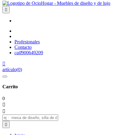

Profesionales
Contacto
call
900649209

artículo
(
0
)
Carrito
0


