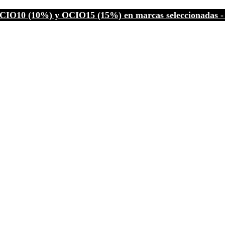
CIO10 (10%) y OCIO15 (15%) en marcas seleccionadas - C