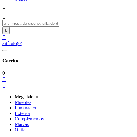




artículo
(
0
)
Carrito
0


Mega Menu
Muebles
Iluminación
Exterior
Complementos
Marcas
Outlet