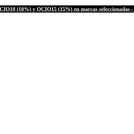
CIO10 (10%) y OCIO15 (15%) en marcas seleccionadas - C