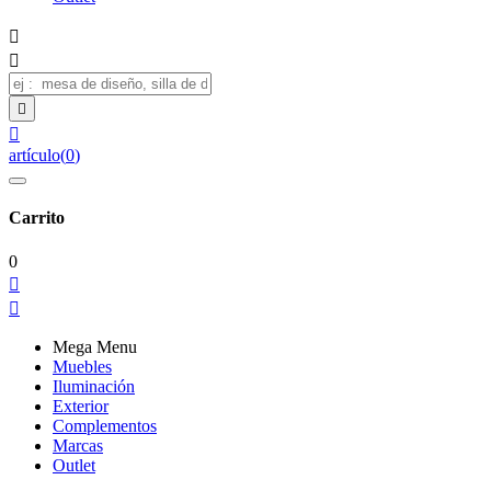




artículo
(
0
)
Carrito
0


Mega Menu
Muebles
Iluminación
Exterior
Complementos
Marcas
Outlet