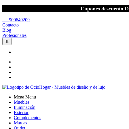
Cupones descuento O
call
900649209
Contacto
Blog
Profesionales


Mega Menu
Muebles
Iluminación
Exterior
Complementos
Marcas
Outlet