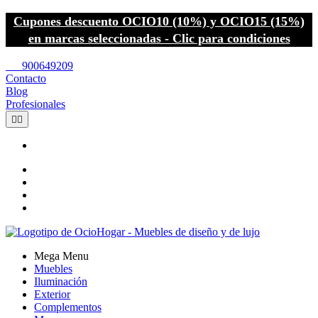
Cupones descuento OCIO10 (10%) y OCIO15 (15%)
en marcas seleccionadas - Clic para condiciones
call
900649209
Contacto
Blog
Profesionales


Mega Menu
Muebles
Iluminación
Exterior
Complementos