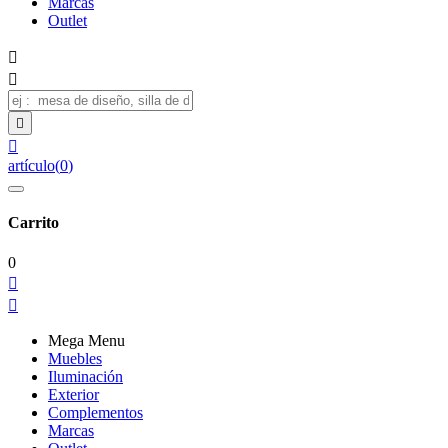
Marcas
Outlet




artículo
(
0
)
Carrito
0


Mega Menu
Muebles
Iluminación
Exterior
Complementos
Marcas