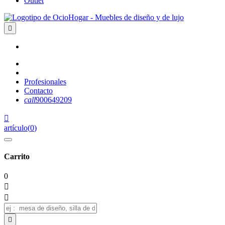
Outlet

Profesionales
Contacto
call
900649209

artículo
(
0
)
Carrito
0


